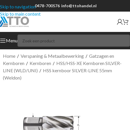
0478-700576
info@ttohandel.nl
Skip to navigation
Skip to main content
Menu
Home
/
Verspaning & Metaalbewerking
/
Gatzagen en
Kernboren
/
Kernboren
/
HSS/HSS-XE Kernboren SILVER-
LINE (WLD/UNI)
/
HSS kernboor SILVER-LINE 55mm
(Weldon)