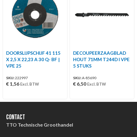
DOORSLIJPSCHIJF 41 115
DECOUPEERZAAGBLAD
X 2,5 X 22,23 A 30 Q- BF |
HOUT 71MM T244D I VPE
VPE 25
5 STUKS
SKU:
222997
SKU:
A-85690
€
1,56
€
6,50
Excl. BTW
Excl. BTW
Contact
TTO Technische Groothandel