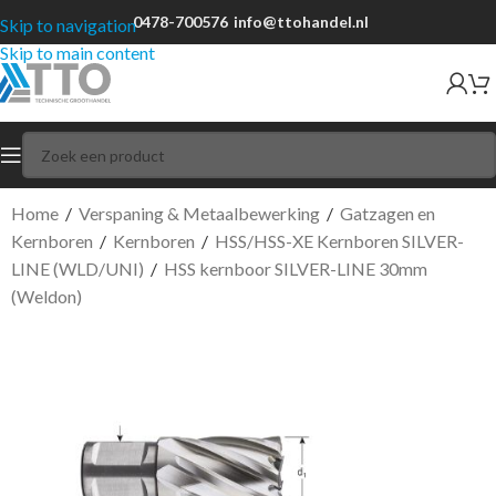
0478-700576
info@ttohandel.nl
Skip to navigation
Skip to main content
Home
/
Verspaning & Metaalbewerking
/
Gatzagen en
Kernboren
/
Kernboren
/
HSS/HSS-XE Kernboren SILVER-
LINE (WLD/UNI)
/
HSS kernboor SILVER-LINE 30mm
(Weldon)