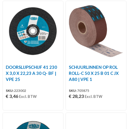
DOORSLIJPSCHIJF 41 230
SCHUURLINNEN OP ROL
X 3,0 X 22,23 A 30 Q- BF |
ROLL-C 50 X 25 B 01 C JX
VPE 25
A80 | VPE 1
SKU:
223002
SKU:
705875
€
3,46
€
28,23
Excl. BTW
Excl. BTW