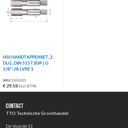
HSS HANDTAPPENSET, 2-
DLG., DIN 5157, BSP | G
1/8″-28 | VPE 1
SKU:
310.0125
€
29,18
Excl. BTW
Contact
TTO Technische Groothandel
De Voorde 11