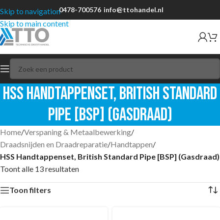
0478-700576
info@ttohandel.nl
Skip to navigation
Skip to main content
HSS Handtappenset, British Standard
Pipe [BSP] (Gasdraad)
Home
/
Verspaning & Metaalbewerking
/
Draadsnijden en Draadreparatie
/
Handtappen
/
HSS Handtappenset, British Standard Pipe [BSP] (Gasdraad)
Toont alle 13 resultaten
Toon filters