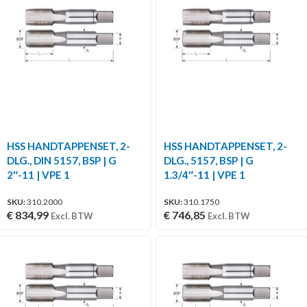
HSS HANDTAPPENSET, 2-
HSS HANDTAPPENSET, 2-
DLG., DIN 5157, BSP | G
DLG., 5157, BSP | G
2″-11 | VPE 1
1.3/4″-11 | VPE 1
SKU:
310.2000
SKU:
310.1750
€
834,99
€
746,85
Excl. BTW
Excl. BTW