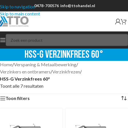
0478-700576
info@ttohandel.nl
Skip to navigation
Skip to main content
HSS-G Verzinkfrees 60°
Home
/
Verspaning & Metaalbewerking
/
Verzinkers en ontbramers
/
Verzinkfrezen
/
HSS-G Verzinkfrees 60°
Toont alle 7 resultaten
Toon filters