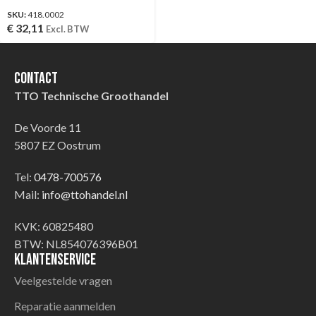
SKU:
418.0002
€
32,11
Excl. BTW
Contact
TTO Technische Groothandel
De Voorde 11
5807 EZ Oostrum
Tel:
0478-700576
Mail:
info@ttohandel.nl
KVK: 60825480
BTW: NL854076396B01
Klantenservice
Veelgestelde vragen
Reparatie aanmelden