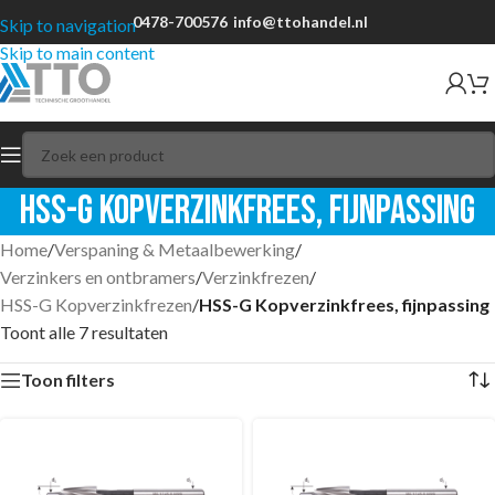
0478-700576
info@ttohandel.nl
Skip to navigation
Skip to main content
HSS-G Kopverzinkfrees, fijnpassing
Home
/
Verspaning & Metaalbewerking
/
Verzinkers en ontbramers
/
Verzinkfrezen
/
HSS-G Kopverzinkfrezen
/
HSS-G Kopverzinkfrees, fijnpassing
Toont alle 7 resultaten
Toon filters