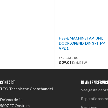
HSS-E MACHINETAP ‘UNI’,
DOORLOPEND, DIN 371, M4 |
VPE 1
SKU:
333.0400
€
29,01
Excl. BTW
Contact
Klantenservic
TTO Technische Groothandel
Veelgestelde vr
Reparatie aanm
De Voorde 11
5807 EZ Oostrum
Bezorgen