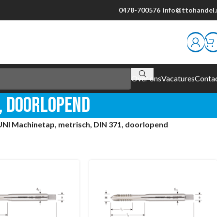
0478-700576
info@ttohandel.
Over ons
Vacatures
Conta
1, doorlopend
UNI Machinetap, metrisch, DIN 371, doorlopend