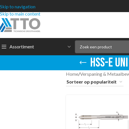
Skip to navigation
Skip to main content
Assortiment
HSS-E UN
Home
/
Verspaning & Metaalbe