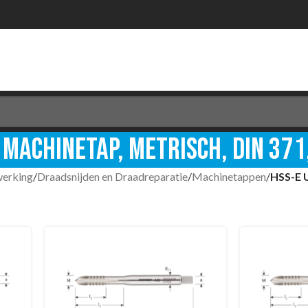
I Machinetap, metrisch, DIN 37
werking
/
Draadsnijden en Draadreparatie
/
Machinetappen
/
HSS-E 