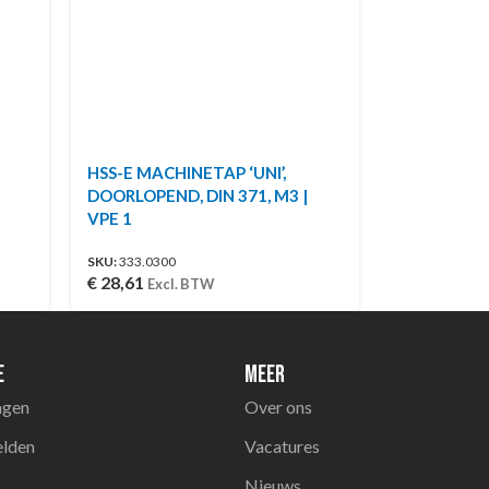
HSS-E MACHINETAP ‘UNI’,
DOORLOPEND, DIN 371, M3 |
VPE 1
SKU:
333.0300
€
28,61
Excl. BTW
e
Meer
agen
Over ons
elden
Vacatures
Nieuws