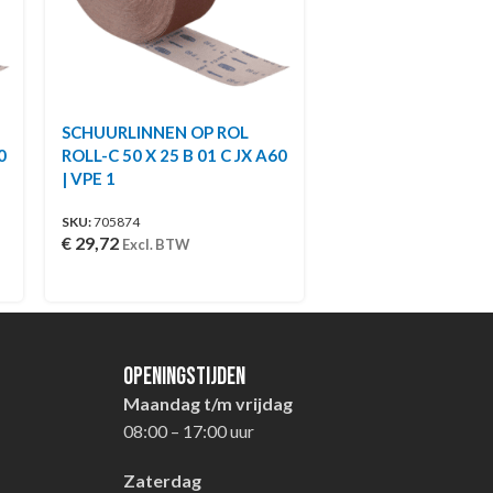
SCHUURLINNEN OP ROL
0
ROLL-C 50 X 25 B 01 C JX A60
| VPE 1
SKU:
705874
€
29,72
Excl. BTW
Openingstijden
Maandag t/m vrijdag
08:00 – 17:00 uur
Zaterdag