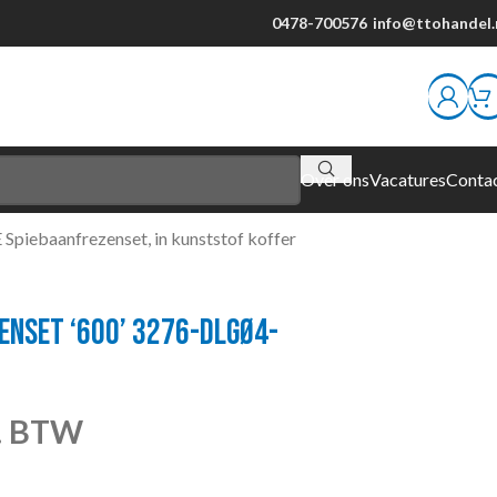
0478-700576
info@ttohandel.
Over ons
Vacatures
Conta
 Spiebaanfrezenset, in kunststof koffer
ENSET ‘600’ 3276-DLGØ4-
l. BTW