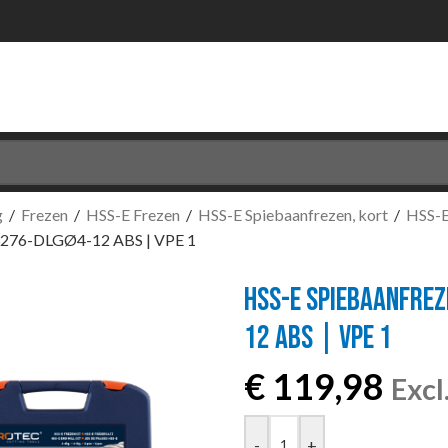
g
/
Frezen
/
HSS-E Frezen
/
HSS-E Spiebaanfrezen, kort
/
HSS-E
276-DLGØ4-12 ABS | VPE 1
HSS-E SPIEBAANFREZ
12 ABS | VPE 1
€
119,98
Exc
-
+