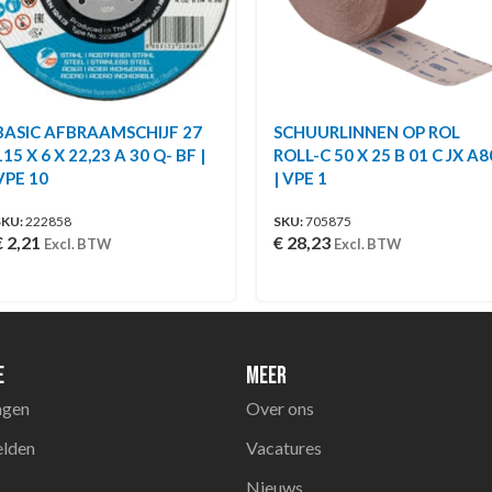
BASIC AFBRAAMSCHIJF 27
SCHUURLINNEN OP ROL
115 X 6 X 22,23 A 30 Q- BF |
ROLL-C 50 X 25 B 01 C JX A8
VPE 10
| VPE 1
SKU:
222858
SKU:
705875
€
2,21
€
28,23
Excl. BTW
Excl. BTW
e
Meer
agen
Over ons
elden
Vacatures
Nieuws