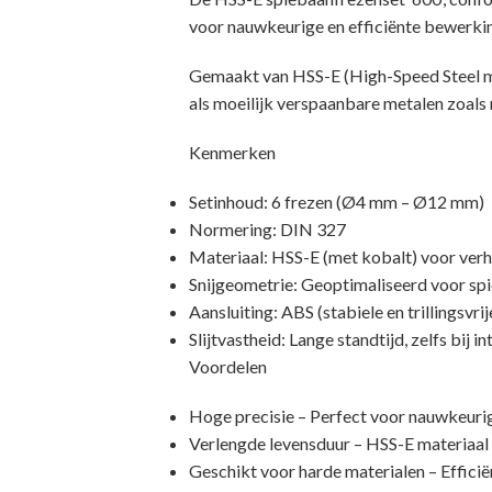
voor nauwkeurige en efficiënte bewerkin
Gemaakt van HSS-E (High-Speed Steel met
als moeilijk verspaanbare metalen zoals 
Kenmerken
Setinhoud: 6 frezen (Ø4 mm – Ø12 mm)
Normering: DIN 327
Materiaal: HSS-E (met kobalt) voor ve
Snijgeometrie: Geoptimaliseerd voor spi
Aansluiting: ABS (stabiele en trillingsvri
Slijtvastheid: Lange standtijd, zelfs bij i
Voordelen
Hoge precisie – Perfect voor nauwkeur
Verlengde levensduur – HSS-E materiaal b
Geschikt voor harde materialen – Efficiënt