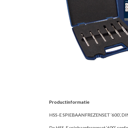
Productinformatie
HSS-E SPIEBAANFREZENSET ‘600’, DIN 
De HSS-E spiebaanfrezenset ‘600’, con