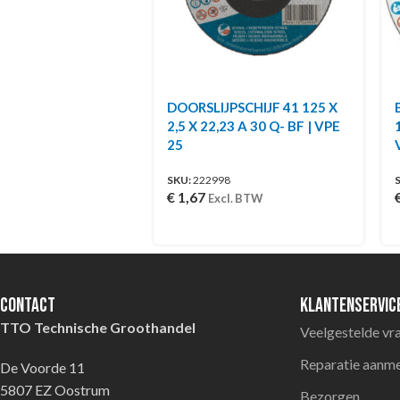
DOORSLIJPSCHIJF 41 125 X
2,5 X 22,23 A 30 Q- BF | VPE
25
SKU:
222998
€
1,67
Excl. BTW
Contact
Klantenservic
TTO Technische Groothandel
Veelgestelde vr
Reparatie aanm
De Voorde 11
5807 EZ Oostrum
Bezorgen