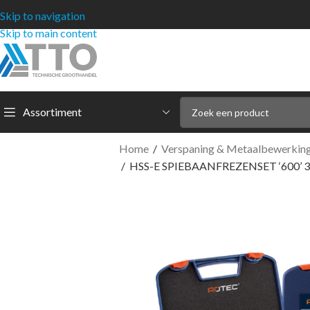
Skip to navigation
Skip to main content
Assortiment
Home
/
Verspaning & Metaalbewerkin
/
HSS-E SPIEBAANFREZENSET ‘600’ 3