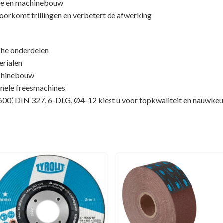
rie en machinebouw
voorkomt trillingen en verbetert de afwerking
che onderdelen
erialen
achinebouw
onele freesmachines
 DIN 327, 6-DLG, Ø4-12 kiest u voor topkwaliteit en nauwkeurig