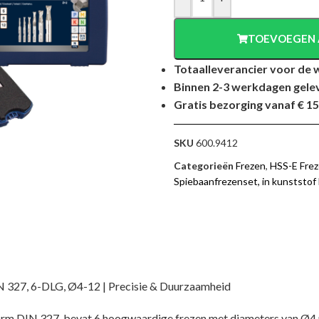
TOEVOEGEN 
Totaalleverancier voor de 
Binnen 2-3 werkdagen gele
Gratis bezorging vanaf € 15
SKU
600.9412
Categorieën
Frezen
,
HSS-E Fre
Spiebaanfrezenset, in kunststof 
327, 6-DLG, Ø4-12 | Precisie & Duurzaamheid
form DIN 327, bevat 6 hoogwaardige frezen met diameters van Ø4