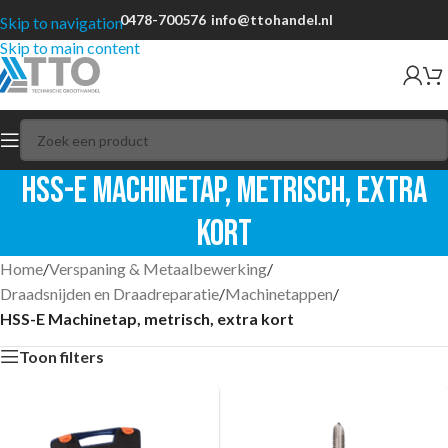
0478-700576
info@ttohandel.nl
Skip to navigation
Skip to main content
HSS-E Machinetap, metrisch, extra
kort
Home
/
Verspaning & Metaalbewerking
/
Draadsnijden en Draadreparatie
/
Machinetappen
/
HSS-E Machinetap, metrisch, extra kort
Toon filters