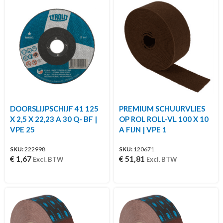
DOORSLIJPSCHIJF 41 125
PREMIUM SCHUURVLIES
X 2,5 X 22,23 A 30 Q- BF |
OP ROL ROLL-VL 100 X 10
VPE 25
A FIJN | VPE 1
SKU:
222998
SKU:
120671
€
1,67
€
51,81
Excl. BTW
Excl. BTW