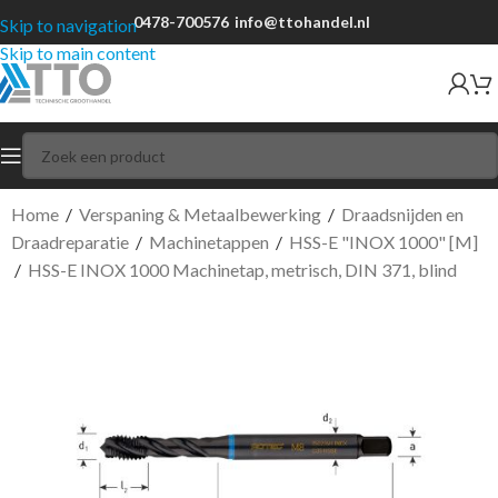
0478-700576
info@ttohandel.nl
Skip to navigation
Skip to main content
Home
/
Verspaning & Metaalbewerking
/
Draadsnijden en
Draadreparatie
/
Machinetappen
/
HSS-E "INOX 1000" [M]
/
HSS-E INOX 1000 Machinetap, metrisch, DIN 371, blind