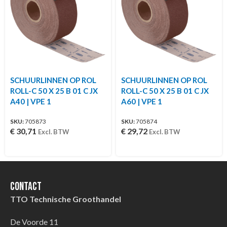
SCHUURLINNEN OP ROL
SCHUURLINNEN OP ROL
ROLL-C 50 X 25 B 01 C JX
ROLL-C 50 X 25 B 01 C JX
A40 | VPE 1
A60 | VPE 1
SKU:
705873
SKU:
705874
€
30,71
€
29,72
Excl. BTW
Excl. BTW
Contact
TTO Technische Groothandel
De Voorde 11