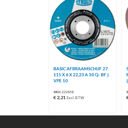
BASIC AFBRAAMSCHIJF 27
115 X 6 X 22,23 A 30 Q- BF |
VPE 10
SKU:
222858
€
2,21
Excl. BTW