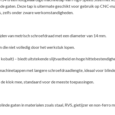
inde gaten. Deze tap is uitermate geschikt voor gebruik op CNC-
es, zelfs onder zware werkomstandigheden.
jden van metrisch schroefdraad met een diameter van 14 mm.
 die niet volledig door het werkstuk lopen.
obalt) – biedt uitstekende slijtvastheid en hoge hittebestendighe
achinetappen met langere schroefdraadlengte, ideaal voor blinde
et de klok mee, standaard voor de meeste toepassingen.
nde gaten in materialen zoals staal, RVS, gietijzer en non-ferro m