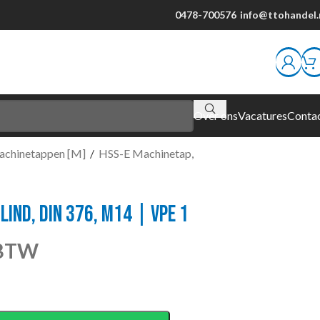
0478-700576
info@ttohandel.
Over ons
Vacatures
Conta
achinetappen [M]
/
HSS-E Machinetap,
LIND, DIN 376, M14 | VPE 1
 BTW