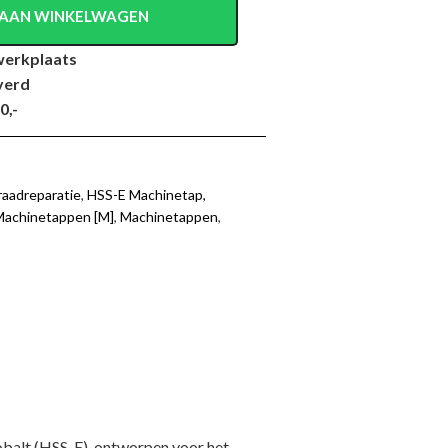
AAN WINKELWAGEN
werkplaats
verd
0,-
raadreparatie
,
HSS-E Machinetap,
Machinetappen [M]
,
Machinetappen
,
balt (HSS-E), ontworpen voor het