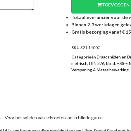
TOEVOEGEN 
Totaalleverancier voor de 
Binnen 2-3 werkdagen gele
Gratis bezorging vanaf € 15
SKU
321.1400C
Categorieën
Draadsnijden en D
metrisch, DIN 376, blind
,
HSS-E 
Verspaning & Metaalbewerking
 Voor het snijden van schroefdraad in blinde gaten
M14 is een hoogwaardige machinetap van High-Speed Steel met ko