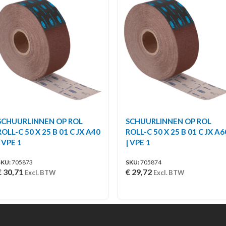
SCHUURLINNEN OP ROL
SCHUURLINNEN OP ROL
ROLL-C 50 X 25 B 01 C JX A40
ROLL-C 50 X 25 B 01 C JX A6
| VPE 1
| VPE 1
SKU:
705873
SKU:
705874
€
30,71
€
29,72
Excl. BTW
Excl. BTW