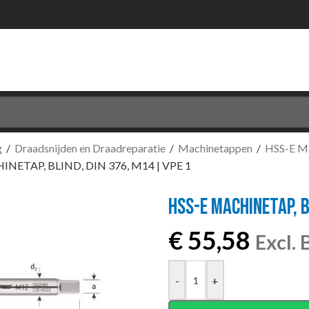
g
/
Draadsnijden en Draadreparatie
/
Machinetappen
/
HSS-E M
NETAP, BLIND, DIN 376, M14 | VPE 1
HSS-E MACHINETAP, B
€
55,58
Excl.
-
+