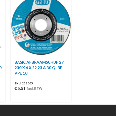
BASIC AFBRAAMSCHIJF 27
0
230 X 6 X 22,23 A 30 Q- BF |
VPE 10
SKU:
222865
€
5,51
Excl. BTW