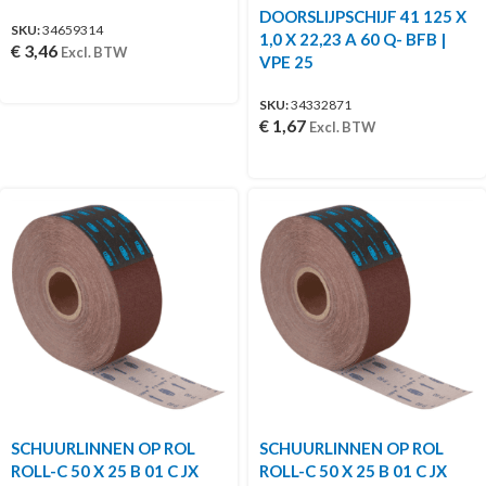
DOORSLIJPSCHIJF 41 125 X
SKU:
34659314
1,0 X 22,23 A 60 Q- BFB |
€
3,46
Excl. BTW
VPE 25
SKU:
34332871
€
1,67
Excl. BTW
SCHUURLINNEN OP ROL
SCHUURLINNEN OP ROL
ROLL-C 50 X 25 B 01 C JX
ROLL-C 50 X 25 B 01 C JX