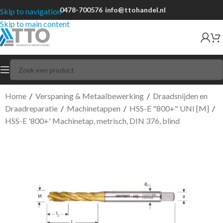
0478-700576
info@ttohandel.nl
Skip to navigation
Skip to main content
Home
/
Verspaning & Metaalbewerking
/
Draadsnijden en
Draadreparatie
/
Machinetappen
/
HSS-E "800+" UNI [M]
/
HSS-E '800+' Machinetap, metrisch, DIN 376, blind