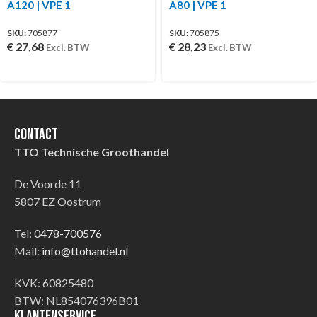
A120 | VPE 1
A80 | VPE 1
SKU:
705877
SKU:
705875
€
27,68
€
28,23
Excl. BTW
Excl. BTW
Contact
TTO Technische Groothandel
De Voorde 11
5807 EZ Oostrum
Tel:
0478-700576
Mail:
info@ttohandel.nl
KVK: 60825480
BTW: NL854076396B01
Klantenservice