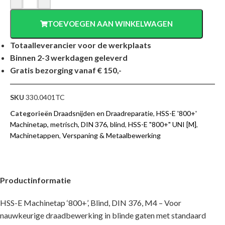
TOEVOEGEN AAN WINKELWAGEN
Totaalleverancier voor de werkplaats
Binnen 2-3 werkdagen geleverd
Gratis bezorging vanaf € 150,-
SKU
330.0401TC
Categorieën
Draadsnijden en Draadreparatie
,
HSS-E '800+'
Machinetap, metrisch, DIN 376, blind
,
HSS-E "800+" UNI [M]
,
Machinetappen
,
Verspaning & Metaalbewerking
Productinformatie
HSS-E Machinetap ‘800+’, Blind, DIN 376, M4 – Voor
nauwkeurige draadbewerking in blinde gaten met standaard