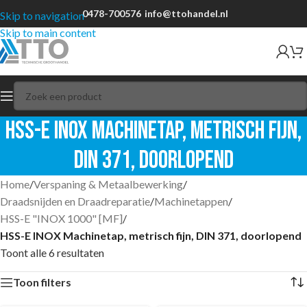
0478-700576
info@ttohandel.nl
Skip to navigation
Skip to main content
HSS-E INOX Machinetap, metrisch fijn,
DIN 371, doorlopend
Home
/
Verspaning & Metaalbewerking
/
Draadsnijden en Draadreparatie
/
Machinetappen
/
HSS-E "INOX 1000" [MF]
/
HSS-E INOX Machinetap, metrisch fijn, DIN 371, doorlopend
Toont alle 6 resultaten
Toon filters