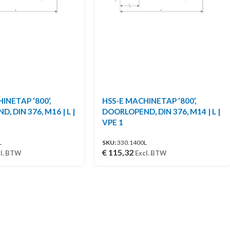
INETAP ‘800’,
HSS-E MACHINETAP ‘800’,
 DIN 376, M16 | L |
DOORLOPEND, DIN 376, M14 | L |
VPE 1
L
SKU:
330.1400L
€
115,32
l. BTW
Excl. BTW