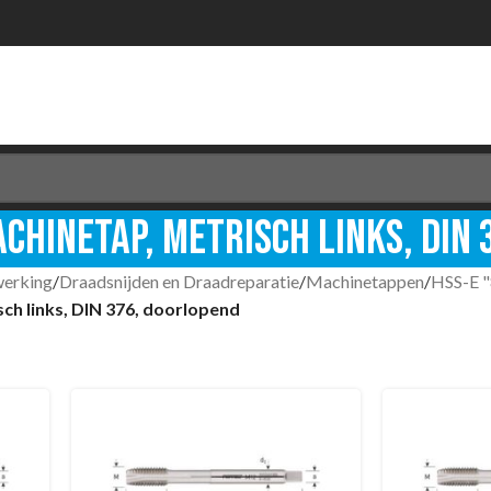
chinetap, metrisch links, DIN
werking
/
Draadsnijden en Draadreparatie
/
Machinetappen
/
HSS-E "
ch links, DIN 376, doorlopend