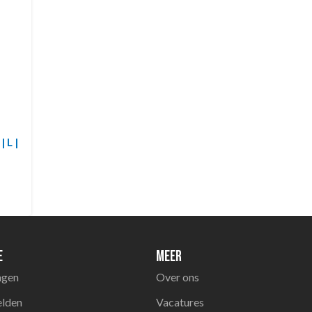
 L |
e
Meer
agen
Over ons
elden
Vacatures