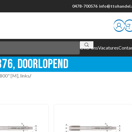
0478-700576
info@ttohandel.
Over ons
Vacatures
Conta
 376, doorlopend
800" [M], links
/