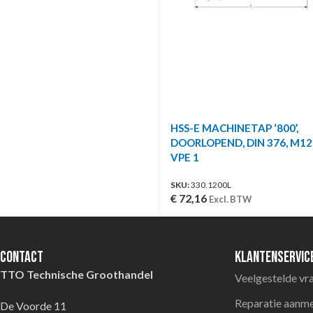
HSS-E MACHINETAP ‘800’,
DOORLOPEND, DIN 376, M12 |
VPE 1
SKU:
330.1200L
€
72,16
Excl. BTW
Contact
Klantenservic
TTO Technische Groothandel
Veelgestelde vr
Reparatie aanm
De Voorde 11