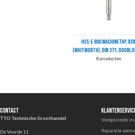
HSS-E 800 Machinetap, BS
(Whitworth), DIN 371, doorl
8 producten
Contact
Klantenservic
TTO Technische Groothandel
Veelgestelde vr
Reparatie aanm
De Voorde 11