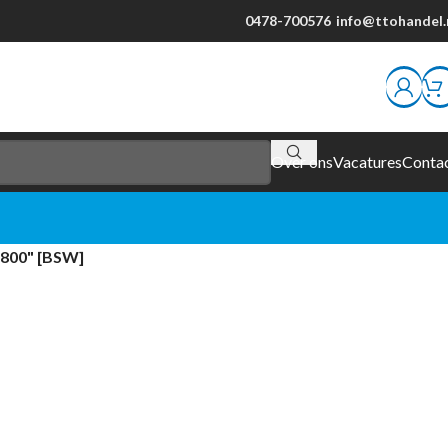
0478-700576
info@ttohandel.
Over ons
Vacatures
Conta
"800" [BSW]