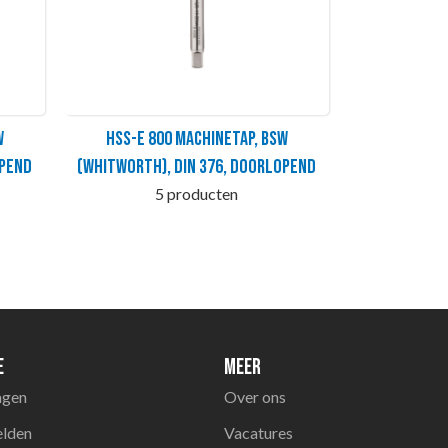
W
HSS-E 800 Machinetap, BSW
opend
(Whitworth), DIN 376, doorlopend
5 producten
e
Meer
agen
Over ons
elden
Vacatures