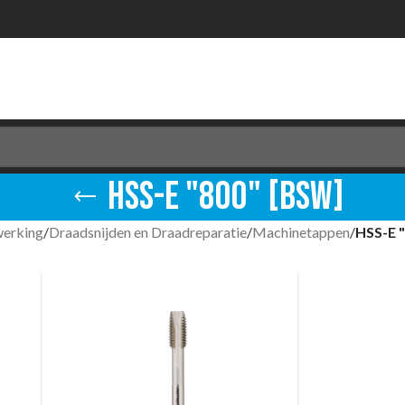
HSS-E "800" [BSW]
werking
/
Draadsnijden en Draadreparatie
/
Machinetappen
/
HSS-E 