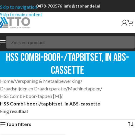
0478-700576
info@ttohandel.nl
Skip to navigation
Skip to main content
HSS Combi-boor-/tapbitset, in ABS-
cassette
Home
/
Verspaning & Metaalbewerking
/
Draadsnijden en Draadreparatie
/
Machinetappen
/
HSS Combi-boor-tappen [M]
/
HSS Combi-boor-/tapbitset, in ABS-cassette
Enig resultaat
Toon filters