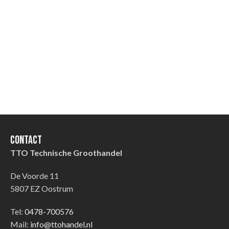
Contact
TTO Technische Groothandel
De Voorde 11
5807 EZ Oostrum
Tel:
0478-700576
Mail:
info@ttohandel.nl