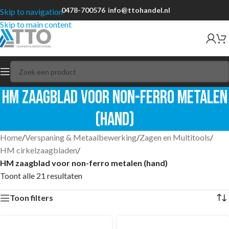
0478-700576
info@ttohandel.nl
Skip to navigation
Skip to main content
HM zaagblad voor non-ferro metalen
(hand)
Home
/
Verspaning & Metaalbewerking
/
Zagen en Multitools
/
HM cirkelzaagbladen
/
HM zaagblad voor non-ferro metalen (hand)
Toont alle 21 resultaten
Toon filters