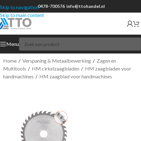
0478-700576
info@ttohandel.nl
Skip to navigation
Skip to main content
Menu
Home
/
Verspaning & Metaalbewerking
/
Zagen en
Multitools
/
HM cirkelzaagbladen
/
HM zaagbladen voor
handmachines
/
HM zaagblad voor handmachines