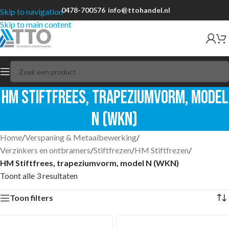
0478-700576
info@ttohandel.nl
Skip to navigation
Skip to main content
HM Stiftfrees, trapeziumvorm, model
N (WKN)
Home
/
Verspaning & Metaalbewerking
/
Verzinkers en ontbramers
/
Stiftfrezen
/
HM Stiftfrezen
/
HM Stiftfrees, trapeziumvorm, model N (WKN)
Toont alle 3 resultaten
Toon filters