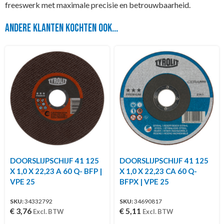
freeswerk met maximale precisie en betrouwbaarheid.
Andere klanten kochten ook...
DOORSLIJPSCHIJF 41 125
DOORSLIJPSCHIJF 41 125
X 1,0 X 22,23 A 60 Q- BFP |
X 1,0 X 22,23 CA 60 Q-
VPE 25
BFPX | VPE 25
SKU:
34332792
SKU:
34690817
€
3,76
€
5,11
Excl. BTW
Excl. BTW