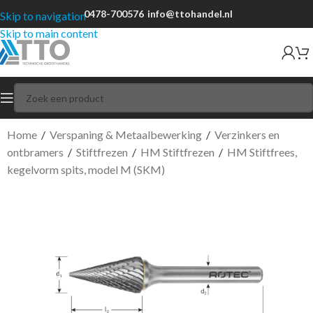
0478-700576
info@ttohandel.nl
Skip to navigation
Skip to main content
Home
/
Verspaning & Metaalbewerking
/
Verzinkers en
ontbramers
/
Stiftfrezen
/
HM Stiftfrezen
/
HM Stiftfrees,
kegelvorm spits, model M (SKM)