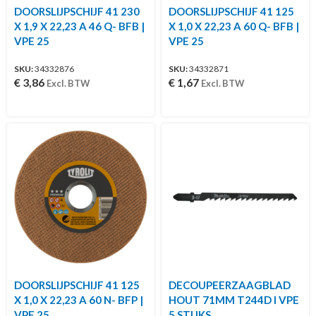
DOORSLIJPSCHIJF 41 230
DOORSLIJPSCHIJF 41 125
X 1,9 X 22,23 A 46 Q- BFB |
X 1,0 X 22,23 A 60 Q- BFB |
VPE 25
VPE 25
SKU:
34332876
SKU:
34332871
€
3,86
€
1,67
Excl. BTW
Excl. BTW
DOORSLIJPSCHIJF 41 125
DECOUPEERZAAGBLAD
X 1,0 X 22,23 A 60 N- BFP |
HOUT 71MM T244D I VPE
VPE 25
5 STUKS