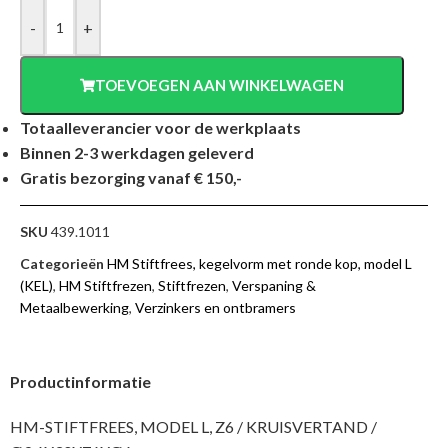
-
+
TOEVOEGEN AAN WINKELWAGEN
Totaalleverancier voor de werkplaats
Binnen 2-3 werkdagen geleverd
Gratis bezorging vanaf € 150,-
SKU
439.1011
Categorieën
HM Stiftfrees, kegelvorm met ronde kop, model L
(KEL)
,
HM Stiftfrezen
,
Stiftfrezen
,
Verspaning &
Metaalbewerking
,
Verzinkers en ontbramers
Productinformatie
HM-STIFTFREES, MODEL L, Z6 / KRUISVERTAND /