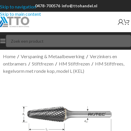
0478-700576
info@ttohandel.nl
Skip to navigation
Skip to main content
Home
/
Verspaning & Metaalbewerking
/
Verzinkers en
ontbramers
/
Stiftfrezen
/
HM Stiftfrezen
/
HM Stiftfrees,
kegelvorm met ronde kop, model L (KEL)