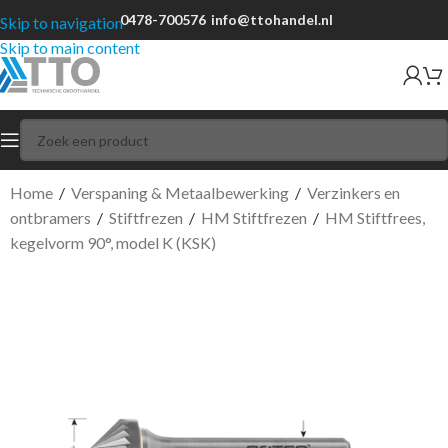
0478-700576
info@ttohandel.nl
Skip to navigation
Skip to main content
Home
/
Verspaning & Metaalbewerking
/
Verzinkers en
ontbramers
/
Stiftfrezen
/
HM Stiftfrezen
/
HM Stiftfrees,
kegelvorm 90°, model K (KSK)