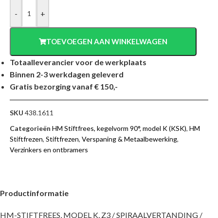
-
+
TOEVOEGEN AAN WINKELWAGEN
Totaalleverancier voor de werkplaats
Binnen 2-3 werkdagen geleverd
Gratis bezorging vanaf € 150,-
SKU
438.1611
Categorieën
HM Stiftfrees, kegelvorm 90°, model K (KSK)
,
HM
Stiftfrezen
,
Stiftfrezen
,
Verspaning & Metaalbewerking
,
Verzinkers en ontbramers
Productinformatie
HM-STIFTFREES, MODEL K, Z3 / SPIRAALVERTANDING /