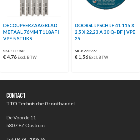
DECOUPEERZAAGBLAD
DOORSLIJPSCHIJF 41 115 X
METAAL 76MM T118AF I
2,5 X 22,23 A 30 Q- BF | VPE
VPE 5 STUKS
25
SKU:
T118AF
SKU:
222997
€
4,76
€
1,56
Excl. BTW
Excl. BTW
Contact
TTO Technische Groothandel
De Voorde 11
5807 EZ Oostrum
Tel:
0478-700576