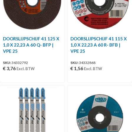
DOORSLIJPSCHIJF 41 125 X
DOORSLIJPSCHIJF 41 115 X
1,0 X 22,23 A 60 Q- BFP |
1,0 X 22,23 A 60 R- BFB |
VPE 25
VPE 25
SKU:
34332792
SKU:
34332868
€
3,76
€
1,56
Excl. BTW
Excl. BTW