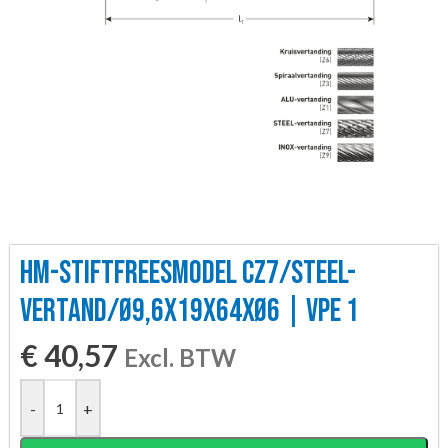
HM-STIFTFREESMODEL CZ7/STEEL-
VERTAND/Ø9,6X19X64XØ6 | VPE 1
€
40,57
Excl. BTW
-
+