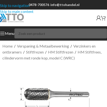
0478-700576
info@ttohandel.nl
Skip to navigation
Skip to main content
Menu
Home
/
Verspaning & Metaalbewerking
/
Verzinkers en
ontbramers
/
Stiftfrezen
/
HM Stiftfrezen
/
HM Stiftfrees,
cilindervorm met ronde kop, model C (WRC)