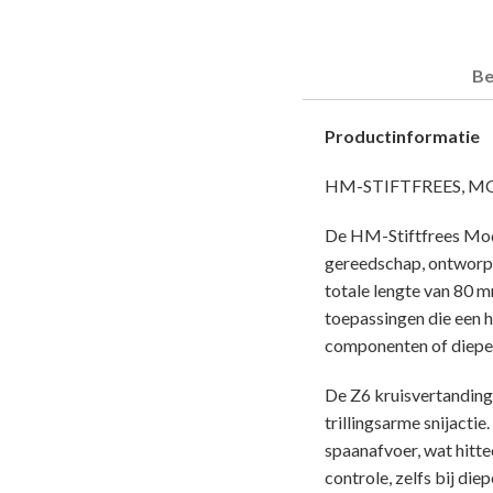
Be
Productinformatie
HM-STIFTFREES, MO
De HM-Stiftfrees Mod
gereedschap, ontworpe
totale lengte van 80 
toepassingen die een h
componenten of dieper
De Z6 kruisvertanding 
trillingsarme snijacti
spaanafvoer, wat hitt
controle, zelfs bij di