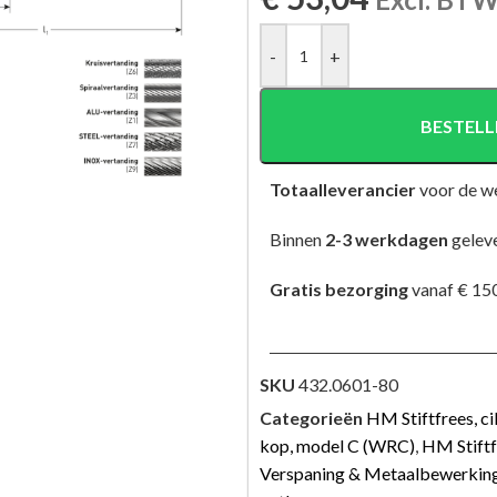
-
+
BESTELL
Totaalleverancier
voor de w
Binnen
2-3 werkdagen
gelev
Gratis bezorging
vanaf € 150
SKU
432.0601-80
Categorieën
HM Stiftfrees, c
kop, model C (WRC)
,
HM Stift
Verspaning & Metaalbewerkin