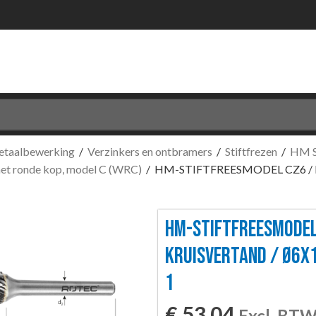
etaalbewerking
/
Verzinkers en ontbramers
/
Stiftfrezen
/
HM S
 met ronde kop, model C (WRC)
/
HM-STIFTFREESMODEL CZ6 /
HM-STIFTFREESMODEL
KRUISVERTAND / Ø6X
1
€
53,04
Excl. BT