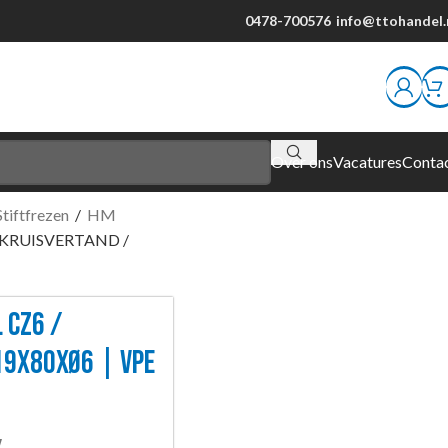
0478-700576
info@ttohandel.
Over ons
Vacatures
Conta
tiftfrezen
/
HM
 KRUISVERTAND /
 CZ6 /
19X80XØ6 | VPE
W