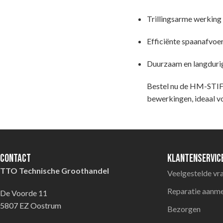
Trillingsarme werking 
Efficiënte spaanafvoer
Duurzaam en langduri
Bestel nu de HM-STI
bewerkingen, ideaal v
Contact
Klantenservic
TTO Technische Groothandel
Veelgestelde vr
Reparatie aanm
De Voorde 11
5807 EZ Oostrum
Bezorgen