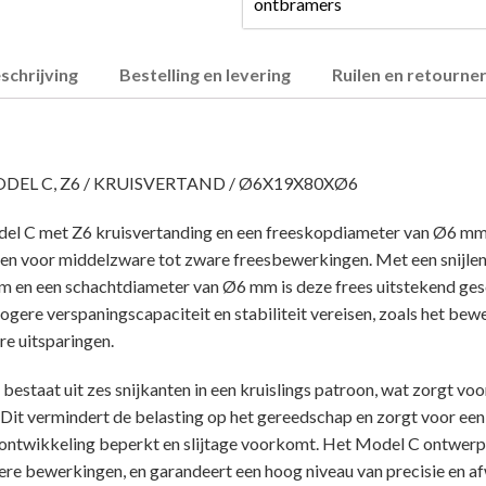
ontbramers
schrijving
Bestelling en levering
Ruilen en retourne
DEL C, Z6 / KRUISVERTAND / Ø6X19X80XØ6
el C met Z6 kruisvertanding en een freeskopdiameter van Ø6 mm 
n voor middelzware tot zware freesbewerkingen. Met een snijle
mm en een schachtdiameter van Ø6 mm is deze frees uitstekend ges
ogere verspaningscapaciteit en stabiliteit vereisen, zoals het bew
e uitsparingen.
bestaat uit zes snijkanten in een kruislings patroon, wat zorgt voor
e. Dit vermindert de belasting op het gereedschap en zorgt voor een
eontwikkeling beperkt en slijtage voorkomt. Het Model C ontwer
epere bewerkingen, en garandeert een hoog niveau van precisie en a