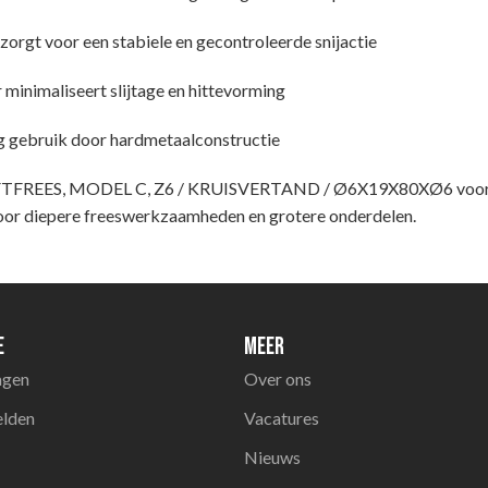
zorgt voor een stabiele en gecontroleerde snijactie
 minimaliseert slijtage en hittevorming
g gebruik door hardmetaalconstructie
FTFREES, MODEL C, Z6 / KRUISVERTAND / Ø6X19X80XØ6 voor k
oor diepere freeswerkzaamheden en grotere onderdelen.
e
Meer
agen
Over ons
elden
Vacatures
Nieuws