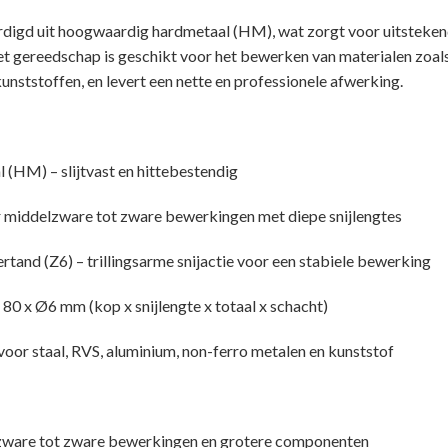
ardigd uit hoogwaardig hardmetaal (HM), wat zorgt voor uitstekend
t gereedschap is geschikt voor het bewerken van materialen zoals
unststoffen, en levert een nette en professionele afwerking.
 (HM) – slijtvast en hittebestendig
r middelzware tot zware bewerkingen met diepe snijlengtes
ertand (Z6) – trillingsarme snijactie voor een stabiele bewerking
80 x Ø6 mm (kop x snijlengte x totaal x schacht)
oor staal, RVS, aluminium, non-ferro metalen en kunststof
zware tot zware bewerkingen en grotere componenten