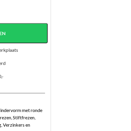
EN
erkplaats
erd
,-
ilindervorm met ronde
frezen
,
Stiftfrezen
,
g
,
Verzinkers en