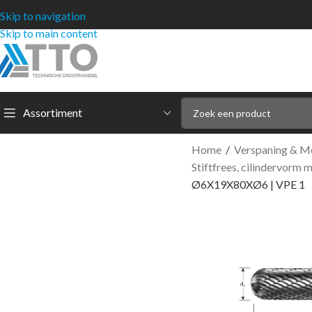
Skip to navigation
Skip to main content
Assortiment
Home
/
Verspaning & M
Stiftfrees, cilindervorm
Ø6X19X80XØ6 | VPE 1