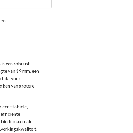
ren
is een robuust
ngte van 19 mm, een
chikt voor
erken van grotere
 een stabiele,
 efficiënte
p biedt maximale
fwerkingskwaliteit.