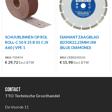
SCHUURLINNEN OP ROL
DIAMANTZAAGBLAD
ROLL-C 50 X 25 B 01 C JX
Ø230X22,23MM UNI
A60 | VPE 1
(BLUE DIAMOND)
SKU:
705874
SKU:
CEBD230310
€
29,72
€
15,98
Excl. BTW
Excl. BTW
Contact
TTO Technische Groothandel
De Voorde 11