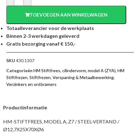
TOEVOEGEN AAN WINKELWAGEN
Totaalleverancier voor de werkplaats
Binnen 2-3 werkdagen geleverd
Gratis bezorging vanaf € 150,-
SKU
430.1307
Categorieën
HM Stiftfrees, cilindervorm, model A (ZYA)
,
HM
Stiftfrezen
,
Stiftfrezen
,
Verspaning & Metaalbewerking
,
Verzinkers en ontbramers
Productinformatie
HM-STIFTFREES, MODEL A, Z7 / STEEL-VERTAND /
Ø12,7X25X70XØ6