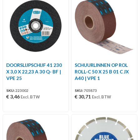
DOORSLIJPSCHIJF 41 230
SCHUURLINNEN OP ROL
X 3,0 X 22,23 A 30 Q- BF |
ROLL-C 50 X 25 B 01 C JX
VPE 25
A40 | VPE 1
SKU:
223002
SKU:
705873
€
3,46
€
30,71
Excl. BTW
Excl. BTW