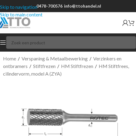
0478-700576
info@ttohandel.nl
Skip to navigation
Skip to main content
Home
/
Verspaning & Metaalbewerking
/
Verzinkers en
ontbramers
/
Stiftfrezen
/
HM Stiftfrezen
/
HM Stiftfrees,
cilindervorm, model A (ZYA)