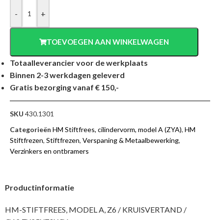
-
+
TOEVOEGEN AAN WINKELWAGEN
Totaalleverancier voor de werkplaats
Binnen 2-3 werkdagen geleverd
Gratis bezorging vanaf € 150,-
SKU
430.1301
Categorieën
HM Stiftfrees, cilindervorm, model A (ZYA)
,
HM
Stiftfrezen
,
Stiftfrezen
,
Verspaning & Metaalbewerking
,
Verzinkers en ontbramers
Productinformatie
HM-STIFTFREES, MODEL A, Z6 / KRUISVERTAND /