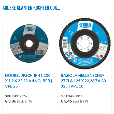
Andere klanten kochten ook...
DOORSLIJPSCHIJF 41 230
BASIC LAMELLENSCHIJF
X 1,9 X 22,23 A 46 Q- BFB |
27CLA 125 X 22,23 ZA 80-
VPE 25
325 | VPE 10
SKU:
34332876
SKU:
34659316
€
3,86
€
3,46
Excl. BTW
Excl. BTW