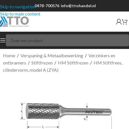
0478-700576
info@ttohandel.nl
Skip to navigation
Skip to main content
Home
/
Verspaning & Metaalbewerking
/
Verzinkers en
ontbramers
/
Stiftfrezen
/
HM Stiftfrezen
/
HM Stiftfrees,
cilindervorm, model A (ZYA)