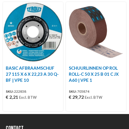
BASIC AFBRAAMSCHIJF
SCHUURLINNEN OP ROL
27 115 X 6 X 22,23 A 30 Q-
ROLL-C 50 X 25 B 01 C JX
BF | VPE 10
A60 | VPE 1
SKU:
222858
SKU:
705874
€
2,21
€
29,72
Excl. BTW
Excl. BTW
Contact