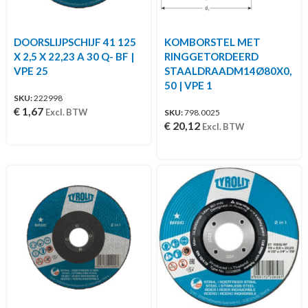
DOORSLIJPSCHIJF 41 125
KOMBORSTEL MET
X 2,5 X 22,23 A 30 Q- BF |
RINGGETORDEERD
VPE 25
STAALDRAADM14Ø80X0,
50 | VPE 1
SKU:
222998
€
1,67
Excl. BTW
SKU:
798.0025
€
20,12
Excl. BTW