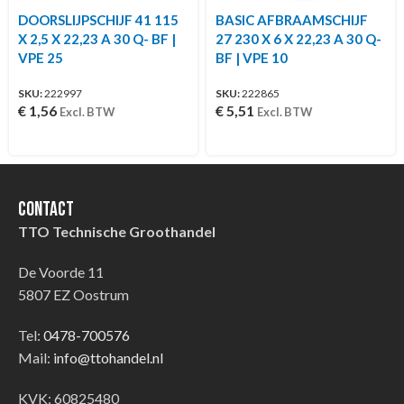
DOORSLIJPSCHIJF 41 115
BASIC AFBRAAMSCHIJF
X 2,5 X 22,23 A 30 Q- BF |
27 230 X 6 X 22,23 A 30 Q-
VPE 25
BF | VPE 10
SKU:
222997
SKU:
222865
€
1,56
€
5,51
Excl. BTW
Excl. BTW
Contact
TTO Technische Groothandel
De Voorde 11
5807 EZ Oostrum
Tel:
0478-700576
Mail:
info@ttohandel.nl
KVK: 60825480