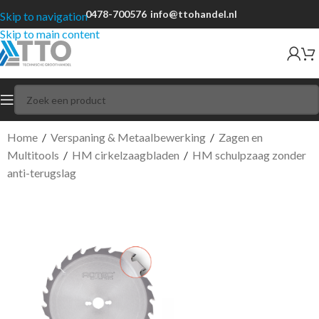
0478-700576
info@ttohandel.nl
Skip to navigation
Skip to main content
Home
/
Verspaning & Metaalbewerking
/
Zagen en
Multitools
/
HM cirkelzaagbladen
/
HM schulpzaag zonder
anti-terugslag