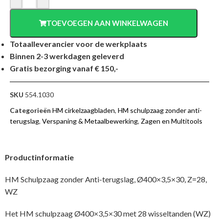
TOEVOEGEN AAN WINKELWAGEN
Totaalleverancier voor de werkplaats
Binnen 2-3 werkdagen geleverd
Gratis bezorging vanaf € 150,-
SKU
554.1030
Categorieën
HM cirkelzaagbladen
,
HM schulpzaag zonder anti-
terugslag
,
Verspaning & Metaalbewerking
,
Zagen en Multitools
Productinformatie
HM Schulpzaag zonder Anti-terugslag, Ø400×3,5×30, Z=28,
WZ
Het HM schulpzaag Ø400×3,5×30 met 28 wisseltanden (WZ)