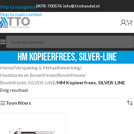
0478-700576
info@ttohandel.nl
Skip to navigation
Skip to main content
HM Kopieerfrees, SILVER-LINE
Home
/
Verspaning & Metaalbewerking
/
Houtboren en Bovenfrezen
/
Bovenfrezen
/
Bovenfrezen, SILVER-LINE
/
HM Kopieerfrees, SILVER-LINE
Enig resultaat
Toon filters