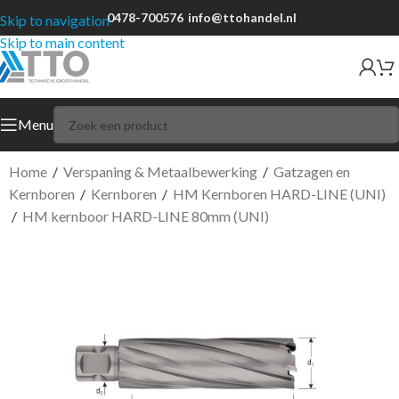
0478-700576
info@ttohandel.nl
Skip to navigation
Skip to main content
Menu
Home
/
Verspaning & Metaalbewerking
/
Gatzagen en
Kernboren
/
Kernboren
/
HM Kernboren HARD-LINE (UNI)
/
HM kernboor HARD-LINE 80mm (UNI)