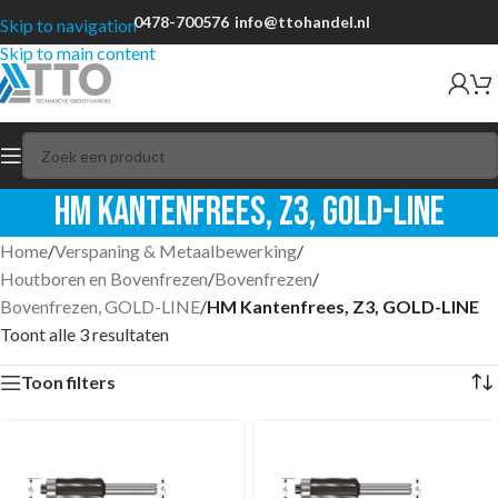
0478-700576
info@ttohandel.nl
Skip to navigation
Skip to main content
HM Kantenfrees, Z3, GOLD-LINE
Home
/
Verspaning & Metaalbewerking
/
Houtboren en Bovenfrezen
/
Bovenfrezen
/
Bovenfrezen, GOLD-LINE
/
HM Kantenfrees, Z3, GOLD-LINE
Toont alle 3 resultaten
Toon filters