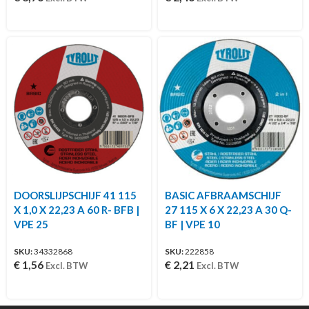
DOORSLIJPSCHIJF 41 115
BASIC AFBRAAMSCHIJF
X 1,0 X 22,23 A 60 R- BFB |
27 115 X 6 X 22,23 A 30 Q-
VPE 25
BF | VPE 10
SKU:
34332868
SKU:
222858
€
1,56
€
2,21
Excl. BTW
Excl. BTW