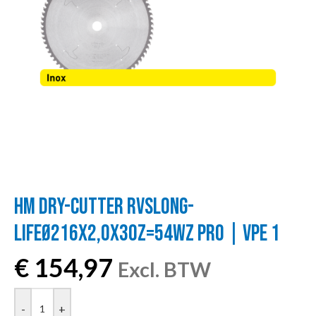
HM DRY-CUTTER RVSLONG-
LIFEØ216X2,0X30Z=54WZ PRO | VPE 1
€
154,97
Excl. BTW
-
+