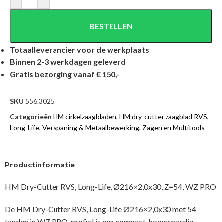
BESTELLEN
Totaalleverancier voor de werkplaats
Binnen 2-3 werkdagen geleverd
Gratis bezorging vanaf € 150,-
SKU
556.3025
Categorieën
HM cirkelzaagbladen
,
HM dry-cutter zaagblad RVS,
Long-Life
,
Verspaning & Metaalbewerking
,
Zagen en Multitools
Productinformatie
HM Dry-Cutter RVS, Long-Life, Ø216×2,0x30, Z=54, WZ PRO
De HM Dry-Cutter RVS, Long-Life Ø216×2,0x30 met 54
tanden in WZ PRO-profiel is een compact, hoogwaardig