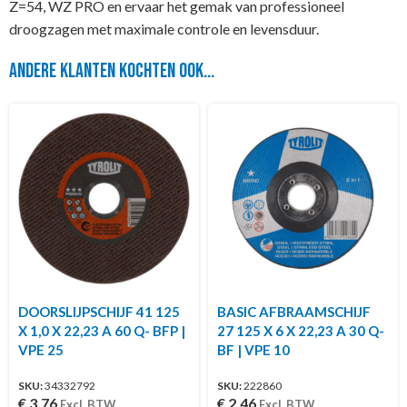
Z=54, WZ PRO en ervaar het gemak van professioneel
droogzagen met maximale controle en levensduur.
Andere klanten kochten ook...
DOORSLIJPSCHIJF 41 125
BASIC AFBRAAMSCHIJF
X 1,0 X 22,23 A 60 Q- BFP |
27 125 X 6 X 22,23 A 30 Q-
VPE 25
BF | VPE 10
SKU:
34332792
SKU:
222860
€
3,76
€
2,46
Excl. BTW
Excl. BTW