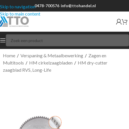
0478-700576
info@ttohandel.nl
Skip to navigation
Skip to main content
Home
/
Verspaning & Metaalbewerking
/
Zagen en
Multitools
/
HM cirkelzaagbladen
/
HM dry-cutter
zaagblad RVS, Long-Life