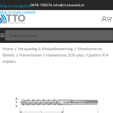
0478-700576
info@ttohandel.nl
Skip to navigation
Skip to main content
Home
/
Verspaning & Metaalbewerking
/
Steenboren en
Beitels
/
Hamerboren
/
Hamerboor, SDS-plus / Quattro-X 4-
snijders