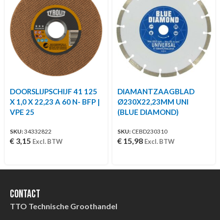
DOORSLIJPSCHIJF 41 125
DIAMANTZAAGBLAD
X 1,0 X 22,23 A 60 N- BFP |
Ø230X22,23MM UNI
VPE 25
(BLUE DIAMOND)
SKU:
34332822
SKU:
CEBD230310
€
3,15
€
15,98
Excl. BTW
Excl. BTW
Contact
TTO Technische Groothandel