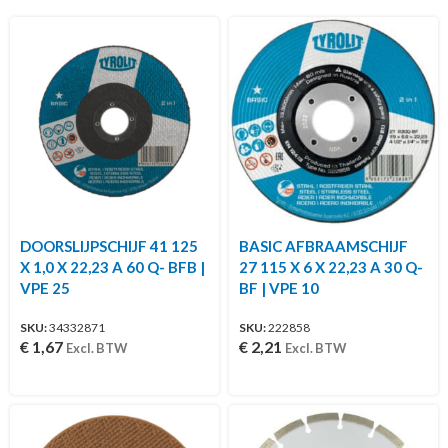
DOORSLIJPSCHIJF 41 125
BASIC AFBRAAMSCHIJF
X 1,0 X 22,23 A 60 Q- BFB |
27 115 X 6 X 22,23 A 30 Q-
VPE 25
BF | VPE 10
SKU:
34332871
SKU:
222858
€
1,67
€
2,21
Excl. BTW
Excl. BTW