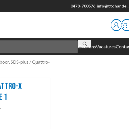
0478-700576
info@ttohandel.
Over ons
Vacatures
Conta
oor, SDS-plus / Quattro-
ATTRO-X
E 1
W