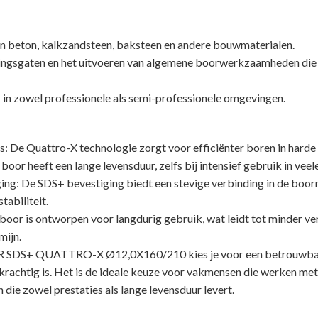
 in beton, kalkzandsteen, baksteen en andere bouwmaterialen.
ingsgaten en het uitvoeren van algemene boorwerkzaamheden die 
 in zowel professionele als semi-professionele omgevingen.
s: De Quattro-X technologie zorgt voor efficiënter boren in harde
 boor heeft een lange levensduur, zelfs bij intensief gebruik in ve
ng: De SDS+ bevestiging biedt een stevige verbinding in de boor
tabiliteit.
oor is ontworpen voor langdurig gebruik, wat leidt tot minder ve
mijn.
DS+ QUATTRO-X Ø12,0X160/210 kies je voor een betrouwbar
s krachtig is. Het is de ideale keuze voor vakmensen die werken me
die zowel prestaties als lange levensduur levert.