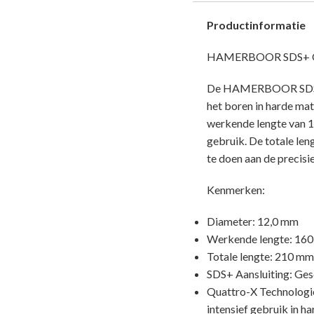
Productinformatie
HAMERBOOR SDS+ Q
De HAMERBOOR SDS+ Q
het boren in harde ma
werkende lengte van 1
gebruik. De totale le
te doen aan de precisie
Kenmerken:
Diameter: 12,0 mm
Werkende lengte: 16
Totale lengte: 210 mm
SDS+ Aansluiting: Gesc
Quattro-X Technologie:
intensief gebruik in ha