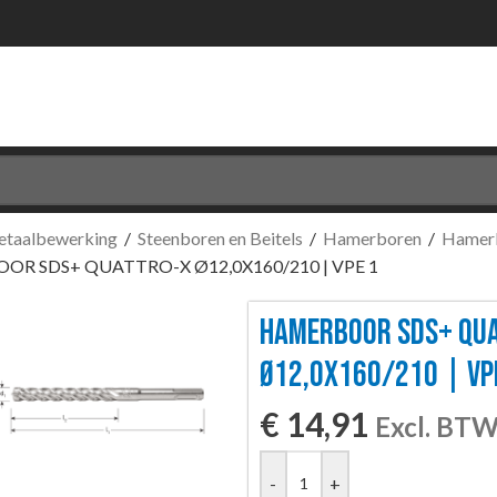
etaalbewerking
/
Steenboren en Beitels
/
Hamerboren
/
Hamerb
R SDS+ QUATTRO-X Ø12,0X160/210 | VPE 1
HAMERBOOR SDS+ QU
Ø12,0X160/210 | VP
€
14,91
Excl. BT
-
+