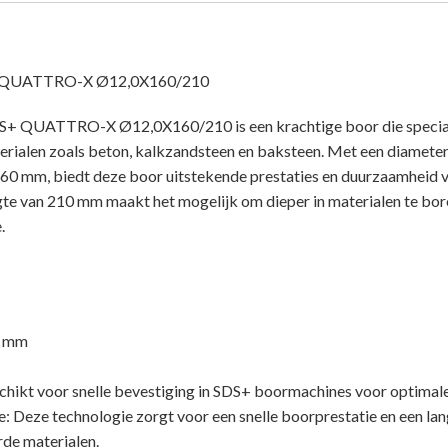
UATTRO-X Ø12,0X160/210
UATTRO-X Ø12,0X160/210 is een krachtige boor die speciaal
terialen zoals beton, kalkzandsteen en baksteen. Met een diamete
60 mm, biedt deze boor uitstekende prestaties en duurzaamheid v
ngte van 210 mm maakt het mogelijk om dieper in materialen te bo
.
0 mm
hikt voor snelle bevestiging in SDS+ boormachines voor optimale g
 Deze technologie zorgt voor een snelle boorprestatie en een lang
rde materialen.