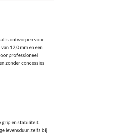
 is ontworpen voor
r van 12,0 mm en een
oor professioneel
ren zonder concessies
rip en stabiliteit.
e levensduur, zelfs bij