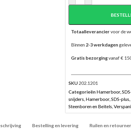
BESTELL
Totaalleverancier
voor de w
Binnen
2-3 werkdagen
gelev
Gratis bezorging
vanaf € 150
SKU
202.1201
Categorieën
Hamerboor, SDS-
snijders
,
Hamerboor, SDS-plus
Steenboren en Beitels
,
Verspan
schrijving
Bestelling en levering
Ruilen en retourne