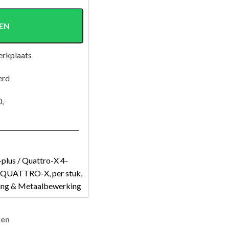
EN
erkplaats
erd
,-
plus / Quattro-X 4-
, QUATTRO-X, per stuk
,
ing & Metaalbewerking
ren