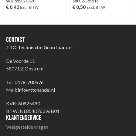
SKU:
925024363
SKU:
92501216
€
0,40
€
0,50
Excl. BTW
Excl. BTW
Contact
TTO Technische Groothandel
De Voorde 11
5807 EZ Oostrum
Tel:
0478-700576
Mail:
info@ttohandel.nl
KVK: 60825480
BTW: NL854076396B01
Klantenservice
Veelgestelde vragen