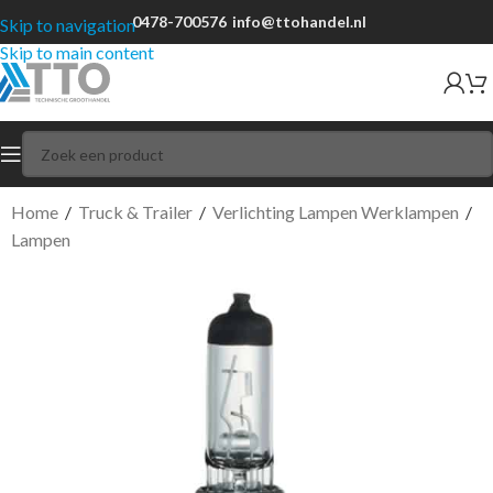
0478-700576
info@ttohandel.nl
Skip to navigation
Skip to main content
Home
/
Truck & Trailer
/
Verlichting Lampen Werklampen
/
Lampen