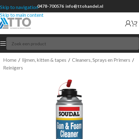
0478-700576
info@ttohandel.nl
Skip to navigation
Skip to main content
Home
/
lijmen, kitten & tapes
/
Cleaners, Sprays en Primers
/
Reinigers