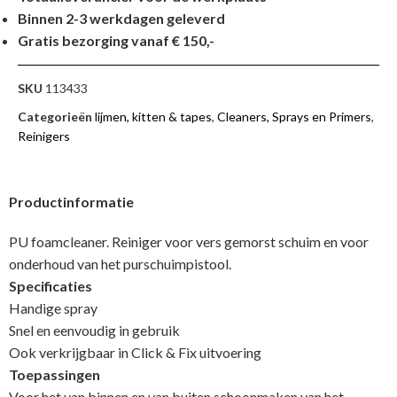
Binnen 2-3 werkdagen geleverd
Gratis bezorging vanaf € 150,-
SKU
113433
Categorieën
lijmen, kitten & tapes
,
Cleaners, Sprays en Primers
,
Reinigers
Productinformatie
PU foamcleaner. Reiniger voor vers gemorst schuim en voor
onderhoud van het purschuimpistool.
Specificaties
Handige spray
Snel en eenvoudig in gebruik
Ook verkrijgbaar in Click & Fix uitvoering
Toepassingen
Voor het van binnen en van buiten schoonmaken van het