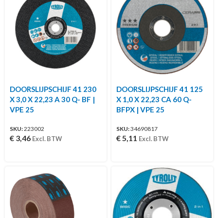
DOORSLIJPSCHIJF 41 230
DOORSLIJPSCHIJF 41 125
X 3,0 X 22,23 A 30 Q- BF |
X 1,0 X 22,23 CA 60 Q-
VPE 25
BFPX | VPE 25
SKU:
223002
SKU:
34690817
€
3,46
€
5,11
Excl. BTW
Excl. BTW