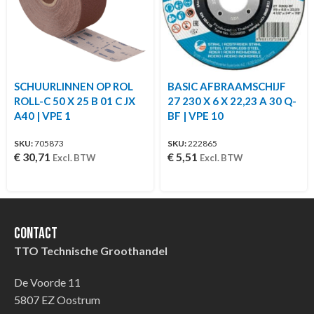
SCHUURLINNEN OP ROL
BASIC AFBRAAMSCHIJF
ROLL-C 50 X 25 B 01 C JX
27 230 X 6 X 22,23 A 30 Q-
A40 | VPE 1
BF | VPE 10
SKU:
705873
SKU:
222865
€
30,71
€
5,51
Excl. BTW
Excl. BTW
Contact
TTO Technische Groothandel
De Voorde 11
5807 EZ Oostrum