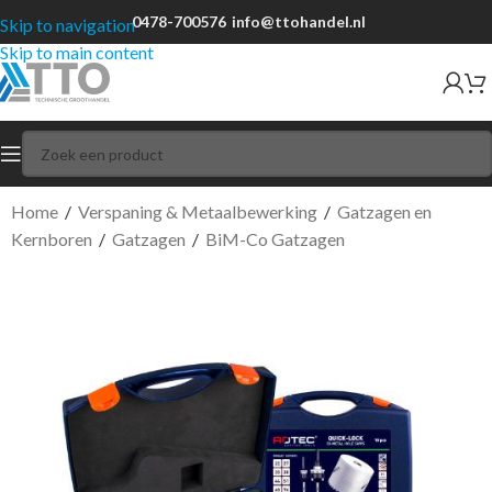
0478-700576
info@ttohandel.nl
Skip to navigation
Skip to main content
Home
/
Verspaning & Metaalbewerking
/
Gatzagen en
Kernboren
/
Gatzagen
/
BiM-Co Gatzagen