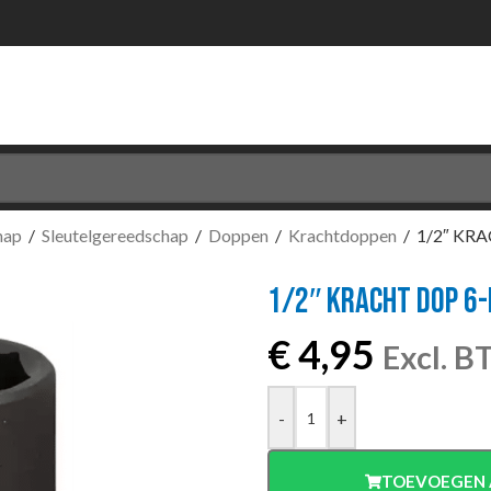
hap
/
Sleutelgereedschap
/
Doppen
/
Krachtdoppen
/
1/2″ KR
1/2″ KRACHT DOP 6
€
4,95
Excl. 
-
+
TOEVOEGEN 