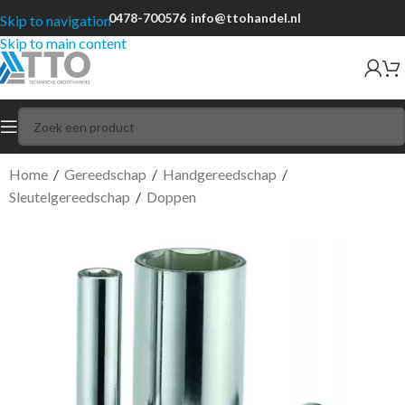
0478-700576
info@ttohandel.nl
Skip to navigation
Skip to main content
Home
/
Gereedschap
/
Handgereedschap
/
Sleutelgereedschap
/
Doppen