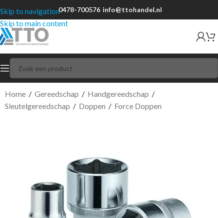
0478-700576
info@ttohandel.nl
Skip to navigation
Skip to main content
Home
/
Gereedschap
/
Handgereedschap
/
Sleutelgereedschap
/
Doppen
/
Force Doppen