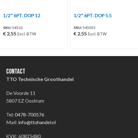
1/2″ 6PT. DOP 12
1/2″ 6PT. DOP 5.5
SKU:
54512
SKU:
545055
€
2,55
€
2,55
Excl. BTW
Excl. BTW
Contact
TTO Technische Groothandel
De Voorde 11
5807 EZ Oostrum
Tel:
0478-700576
Mail:
info@ttohandel.nl
KVK: 60825480