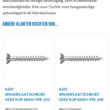
betrouwbare en stevige bevestiging, zelfs in veeleisende
omstandigheden. Kies voor Fischer voor hoogwaardige
oplossingen in de interieurbouw.
Andere klanten kochten ook...
ASSY
ASSY
SPAANPLAATSCHROEF
SPAANPLAATSCHROEF
VERZ KOP 6X40 I VPE 250
VERZ KOP 6X60 I VPE 200
SKU:
019006040005250
SKU:
019006060