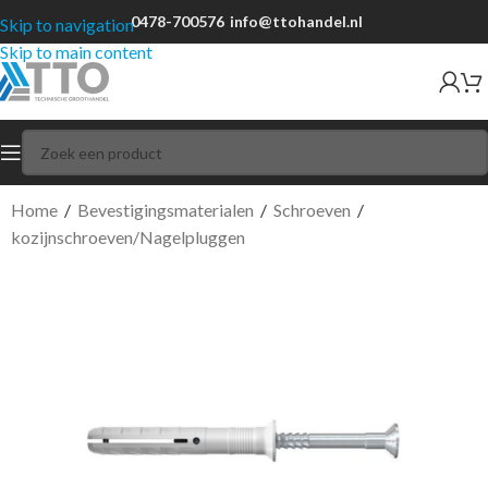
0478-700576
info@ttohandel.nl
Skip to navigation
Skip to main content
Home
/
Bevestigingsmaterialen
/
Schroeven
/
kozijnschroeven/Nagelpluggen