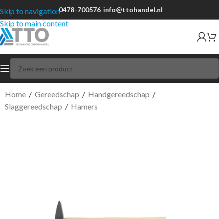
0478-700576
info@ttohandel.nl
Skip to navigation
Skip to main content
Home
/
Gereedschap
/
Handgereedschap
/
Slaggereedschap
/
Hamers