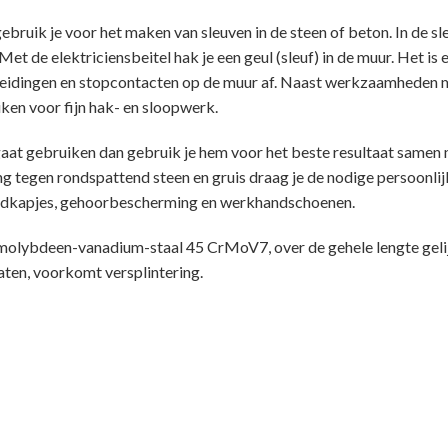
ebruik je voor het maken van sleuven in de steen of beton. In de sl
t de elektriciensbeitel hak je een geul (sleuf) in de muur. Het is e
leidingen en stopcontacten op de muur af. Naast werkzaamheden me
ken voor fijn hak- en sloopwerk.
gaat gebruiken dan gebruik je hem voor het beste resultaat samen
g tegen rondspattend steen en gruis draag je de nodige persoonli
ondkapjes, gehoorbescherming en werkhandschoenen.
olybdeen-vanadium-staal 45 CrMoV7, over de gehele lengte geli
aten, voorkomt versplintering.