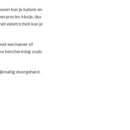
euven kun je kabels en
en precies klusje, dus
t elektriciteit kun je
 met een hamer of
jke bescherming zoals
jkmatig doorgehard.