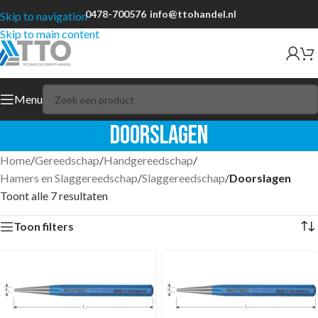
0478-700576
info@ttohandel.nl
Skip to navigation
Skip to main content
Menu
Doorslagen
Home
/
Gereedschap
/
Handgereedschap
/
Hamers en Slaggereedschap
/
Slaggereedschap
/
Doorslagen
Toont alle 7 resultaten
Toon filters