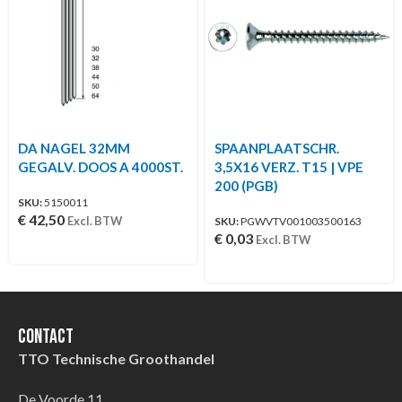
DA NAGEL 32MM
SPAANPLAATSCHR.
GEGALV. DOOS A 4000ST.
3,5X16 VERZ. T15 | VPE
200 (PGB)
SKU:
5150011
€
42,50
Excl. BTW
SKU:
PGWVTV001003500163
€
0,03
Excl. BTW
Contact
TTO Technische Groothandel
De Voorde 11