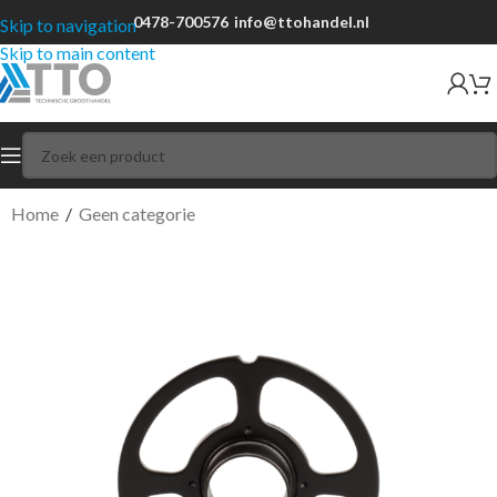
0478-700576
info@ttohandel.nl
Skip to navigation
Skip to main content
Home
/
Geen categorie