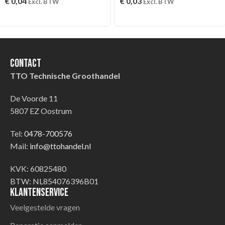
€
0,04
€
0,03
Excl. BTW
Excl. BTW
Contact
TTO Technische Groothandel
De Voorde 11
5807 EZ Oostrum
Tel:
0478-700576
Mail:
info@ttohandel.nl
KVK: 60825480
BTW: NL854076396B01
Klantenservice
Veelgestelde vragen