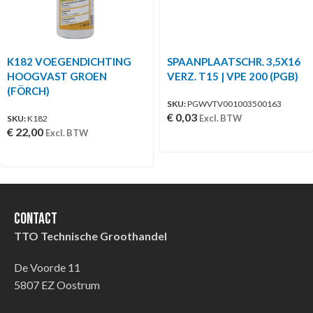
K182 VOEGENDICHTING
SPAANPLAATSCHR. 3,5X16
HOOGVAST GROEN
VERZ. T15 | VPE 200 (PGB)
(FÖRCH)
SKU:
PGWVTV001003500163
€
0,03
Excl. BTW
SKU:
K182
€
22,00
Excl. BTW
Contact
TTO Technische Groothandel
De Voorde 11
5807 EZ Oostrum