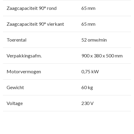
Zaagcapaciteit 90° rond
65 mm
Zaagcapaciteit 90° vierkant
65 mm
Toerental
52 omw/min
Verpakkingsafm.
900 x 380 x 500 mm
Motorvermogen
0,75 kW
Gewicht
60 kg
Voltage
230 V