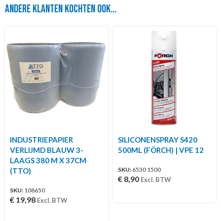
Andere klanten kochten ook...
INDUSTRIEPAPIER
SILICONENSPRAY S420
VERLIJMD BLAUW 3-
500ML (FÖRCH) | VPE 12
LAAGS 380 M X 37CM
SKU:
6530 1500
(TTO)
€
8,90
Excl. BTW
SKU:
108650
€
19,98
Excl. BTW