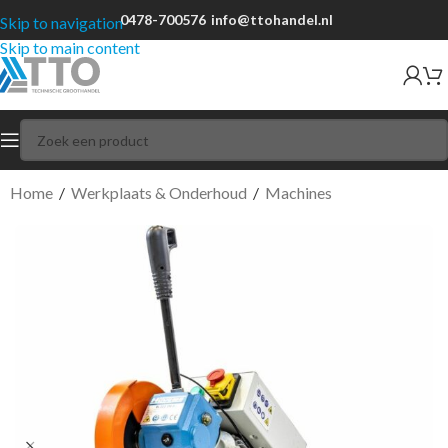
0478-700576
info@ttohandel.nl
Skip to navigation
Skip to main content
Home
/
Werkplaats & Onderhoud
/
Machines