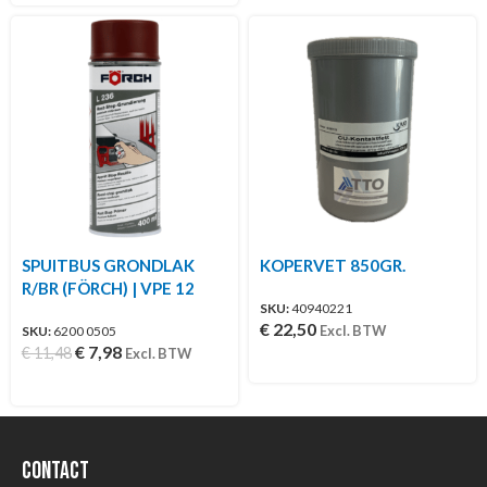
SPUITBUS GRONDLAK
KOPERVET 850GR.
R/BR (FÖRCH) | VPE 12
SKU:
40940221
€
22,50
Excl. BTW
SKU:
6200 0505
€
7,98
€
11,48
Excl. BTW
Contact