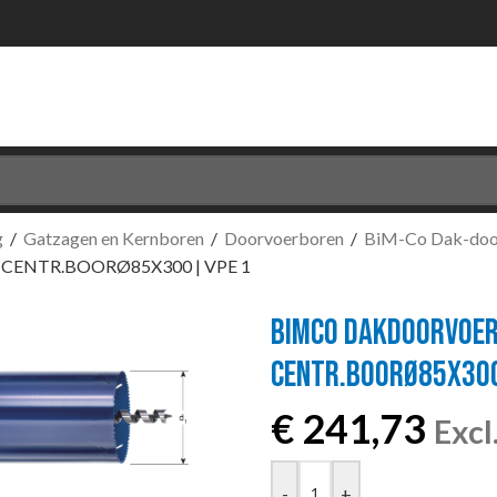
g
/
Gatzagen en Kernboren
/
Doorvoerboren
/
BiM-Co Dak-doo
ENTR.BOORØ85X300 | VPE 1
BIMCO DAKDOORVOER
CENTR.BOORØ85X300
€
241,73
Exc
-
+