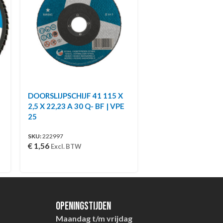
DOORSLIJPSCHIJF 41 115 X
2,5 X 22,23 A 30 Q- BF | VPE
25
SKU:
222997
€
1,56
Excl. BTW
Openingstijden
Maandag t/m vrijdag