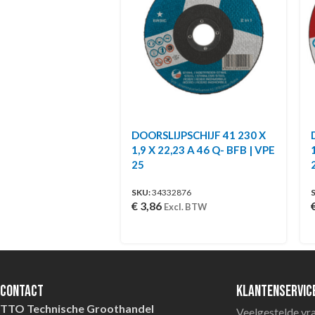
DOORSLIJPSCHIJF 41 230 X
1,9 X 22,23 A 46 Q- BFB | VPE
25
SKU:
34332876
€
3,86
Excl. BTW
Contact
Klantenservic
TTO Technische Groothandel
Veelgestelde vr