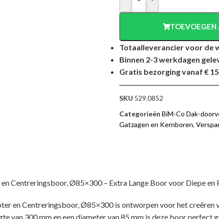
TOEVOEGEN 
Totaalleverancier voor de 
Binnen 2-3 werkdagen gele
Gratis bezorging vanaf € 15
SKU
529.0852
Categorieën
BiM-Co Dak-doorv
Gatzagen en Kernboren
,
Verspa
en Centreringsboor, Ø85×300 – Extra Lange Boor voor Diepe en 
r en Centreringsboor, Ø85×300 is ontworpen voor het creëren 
ngte van 300 mm en een diameter van 85 mm is deze boor perfect ge