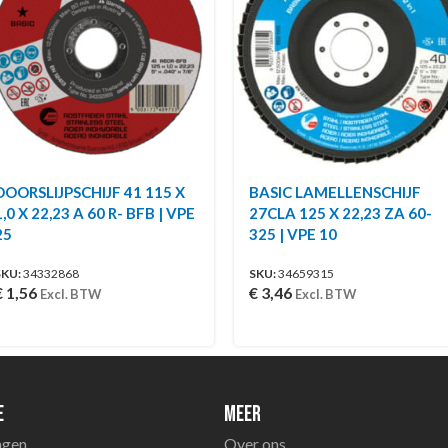
DOORSLIJPSCHIJF 41 115 X
BASIC LAMELLENSCHIJF
1,0 X 22,23 A 60 R- BFB | VPE
27CLA 125 X 22,23 ZA 60-
25
325 | VPE 10
SKU:
34332868
SKU:
34659315
€
1,56
€
3,46
Excl. BTW
Excl. BTW
e
Meer
agen
Over ons