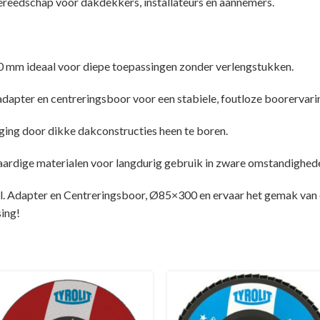
ereedschap voor dakdekkers, installateurs en aannemers.
00 mm ideaal voor diepe toepassingen zonder verlengstukken.
adapter en centreringsboor voor een stabiele, foutloze boorervari
eging door dikke dakconstructies heen te boren.
rdige materialen voor langdurig gebruik in zware omstandighed
 Adapter en Centreringsboor, Ø85×300 en ervaar het gemak van d
ing!