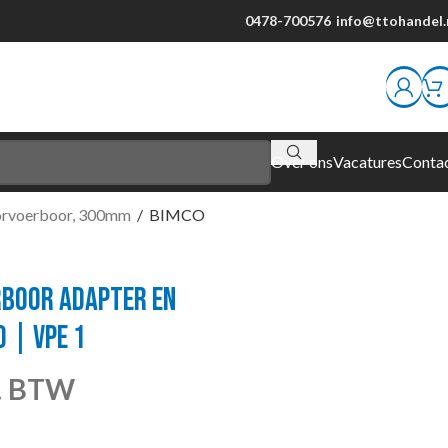
0478-700576
info@ttohandel.
Over ons
Vacatures
Conta
rvoerboor, 300mm
/
BIMCO
BOOR ADAPTER EN
 | VPE 1
l. BTW