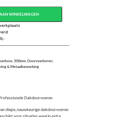
AAN WINKELWAGEN
werkplaats
verd
0,-
oerboor, 300mm
,
Doorvoerboren
,
ning & Metaalbewerking
Professionele Dakdoorvoeren
van diepe, nauwkeurige dakdoorvoeren
schikt voor situaties waarin extra