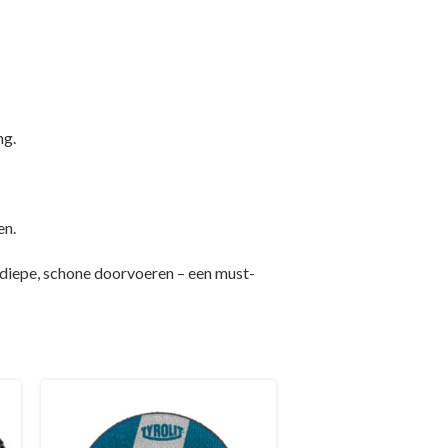
ng.
en.
iepe, schone doorvoeren – een must-