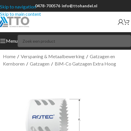
0478-700576
info@ttohandel.nl
Skip to navigation
Skip to main content
Menu
Home
/
Verspaning & Metaalbewerking
/
Gatzagen en
Kernboren
/
Gatzagen
/
BiM-Co Gatzagen Extra Hoog