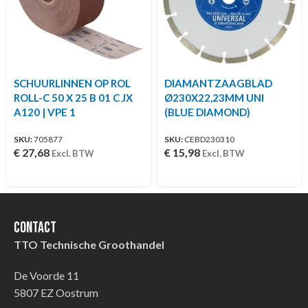
SCHUURLINNEN OP ROL
DIAMANTZAAGBLAD
ROLL-C 50 X 25 B 01 C JX
Ø230X22,23MM UNI
A120 | VPE 1
(BLUE DIAMOND)
SKU:
705877
SKU:
CEBD230310
€
27,68
€
15,98
Excl. BTW
Excl. BTW
Contact
TTO Technische Groothandel
De Voorde 11
5807 EZ Oostrum