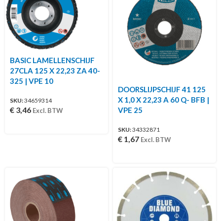
BASIC LAMELLENSCHIJF
27CLA 125 X 22,23 ZA 40-
325 | VPE 10
DOORSLIJPSCHIJF 41 125
X 1,0 X 22,23 A 60 Q- BFB |
SKU:
34659314
€
3,46
VPE 25
Excl. BTW
SKU:
34332871
€
1,67
Excl. BTW