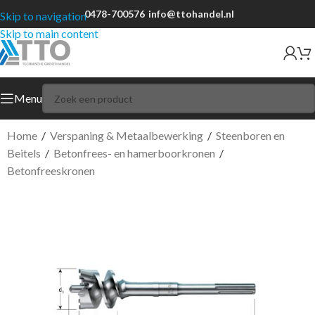
0478-700576
info@ttohandel.nl
Skip to navigation
Skip to main content
Menu
Home
/
Verspaning & Metaalbewerking
/
Steenboren en
Beitels
/
Betonfrees- en hamerboorkronen
/
Betonfreeskronen